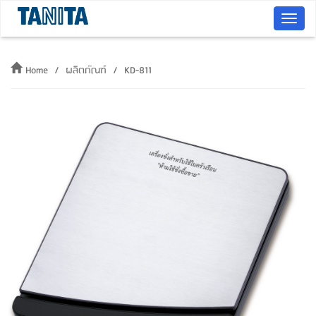
T
o
g
Home
ผลิตภัณฑ์
KD-811
g
l
e
n
a
v
i
g
a
t
i
o
n