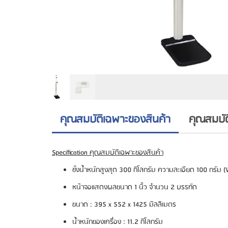
คุณสมบัติเฉพาะของสินค้า
คุณสมบั
Specification
คุณสมบัติเฉพาะของสินค้า
ชั่งน้ำหนักสูงสุด
3
00 กิโลกรัม ความละเอียด 100 กรัม
(W
หน้าจอแสดงผลขนาด
1
นิ้ว จำนวน 2 บรรทัด
ขนาด
:
3
95
x
5
52
x
1
425
มิลลิเมตร
น้ำหนักของเครื่อง
:
11.
2
กิโลกรัม