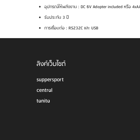
อุปกรณ์ให้พลังงาน
: DC 6V
Adapter included
หรือ
4xAA
รับประกัน 3 ปี
การเชื่อมต่อ
: RS232C
และ
USB
ลิงค์เว็บไซต์
suppersport
central
tanita